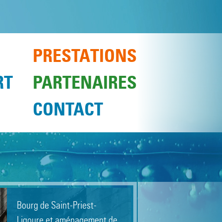
PRESTATIONS
RT
PARTENAIRES
CONTACT
Maîtrise d‘œuvre pour
Bourg de Saint-Priest-
l’aménagement de bourg ou
Ligoure et aménagement de