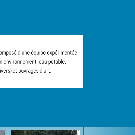
 composé d'une équipe expérimentée
n environnement, eau potable,
vers) et ouvrages d'art.