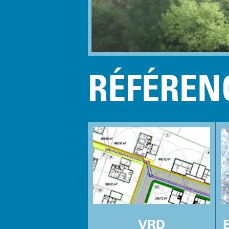
RÉFÉREN
VRD